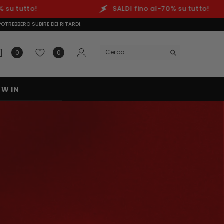
SALDI fino al-70% su tutto!
OTREBBERO SUBIRE DEI RITARDI.
0 prodotti
Lista dei desideri
0
0
EW IN