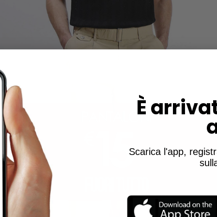
È
arrivat
Scarica l'app, registr
sul