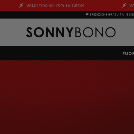
 fino al-70% su tutto!
SALDI fino al-70% s
🚚 SPEDIZIONE GRATUITA IN NE
FUOR