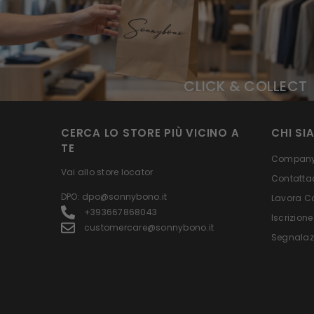
CLICK & COLLECT
CERCA LO STORE PIÙ VICINO A
CHI SI
TE
Company 
Vai allo store locator
Contatta
DPO: dpo@sonnybono.it
Lavora C
+393667868043
Iscrizione
customercare@sonnybono.it
Segnalaz