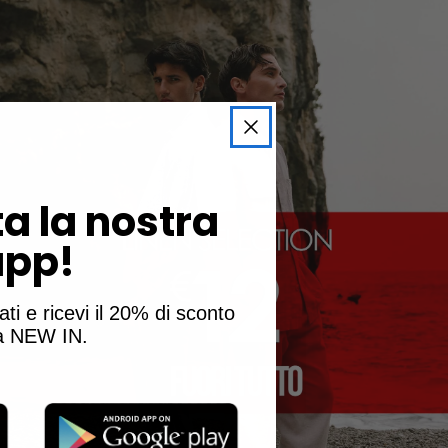
a la nostra
app!
ati e ricevi il 20% di sconto
la NEW IN.