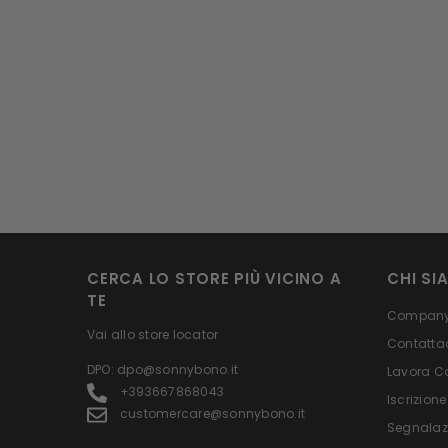
CERCA LO STORE PIÙ VICINO A
CHI SI
TE
Company 
Vai allo store locator
Contatta
DPO: dpo@sonnybono.it
Lavora C
+393667868043
Iscrizione
customercare@sonnybono.it
Segnalaz