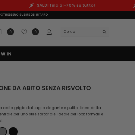
SALDI fino al-70% su tutto!
SALDI
OTREBBERO SUBIRE DEI RITARDI.
0 prodotti
Lista dei desideri
0
0
EW IN
ONE DA ABITO SENZA RISVOLTO
 abito grigio dal taglio elegante e pulito. Linea dritta
trale per uno stile sartoriale. Ideale per look formali e
l.