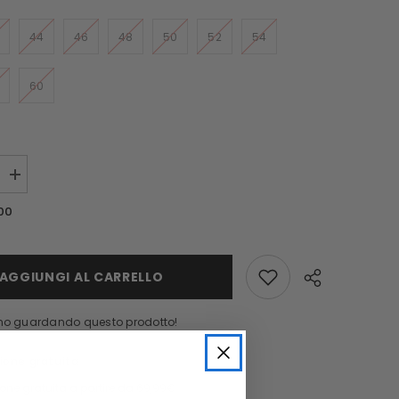
44
46
48
50
52
54
60
i quantità per PANTALONE DA ABITO SENZA RISVOLTO GRIGIO
Aumenta quantità per PANTALONE DA ABITO SENZA RISVOLTO GRIGI
00
AGGIUNGI AL CARRELLO
no guardando questo prodotto!
ione gratuita
one gratuita a partire da 69,99€