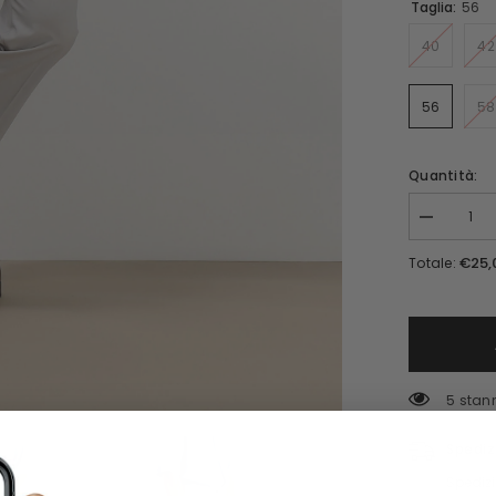
Taglia:
56
40
42
56
58
Quantità:
Diminuisc
€25,
Totale:
5 stan
Spediz
Spedizi