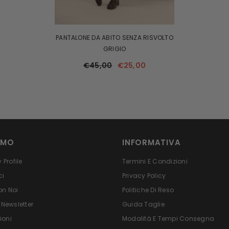
PANTALONE DA ABITO SENZA RISVOLTO
GRIGIO
€45,00
€25,00
AMO
INFORMATIVA
Profile
Termini E Condizioni
ci
Privacy Policy
on Noi
Politiche Di Reso
 Newsletter
Guida Taglie
ioni
Modalità E Tempi Consegna