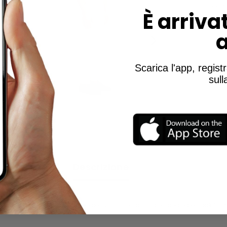
Spedizi
È
arrivat
Scarica l'app, registr
sul
Condividi
Descrizione
ea dritta con piega centrale per uno stile sartoriale. Ideale per look fo