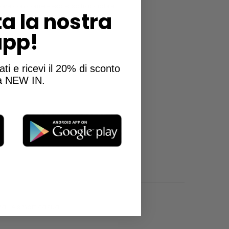
one con corriere espresso tracciabile
a la nostra
app!
ati e ricevi il 20% di sconto
la NEW IN.
rmali e smart casual.