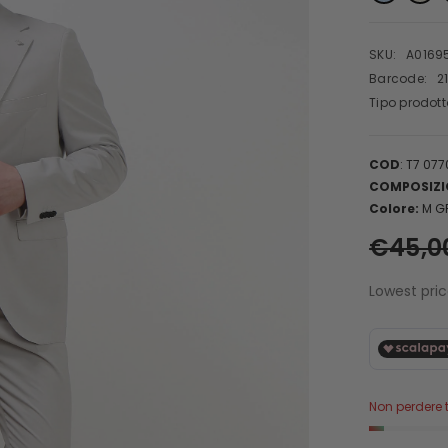
SKU:
A0169
Barcode:
2
Tipo prodott
COD
: T7 07
COMPOSIZI
Colore:
M G
€45,0
Lowest pric
Non perdere t