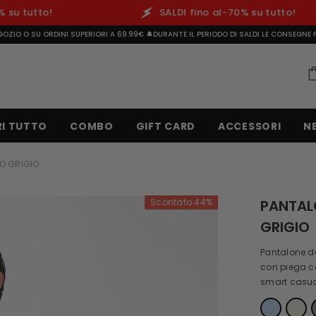
to!
SALDI fino al-70% su tutto!
GOZIO O SU ORDINI SUPERIORI A 69.99€ 🔔DURANTE IL PERIODO DI SALDI LE CONSEGNE P
I TUTTO
COMBO
GIFT CARD
ACCESSORI
N
O GRIGIO
Scontato 44%
PANTAL
GRIGIO
Pantalone da
con piega cen
smart casua