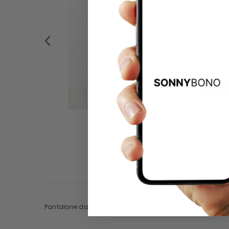
Pantalone da abito grigio dal taglio elegante e pulito. Lin