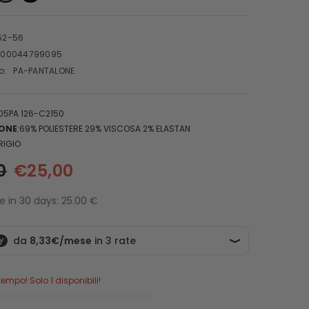
52-56
100044799095
o:
PA-PANTALONE
705PA 126-C2150
ONE
:69% POLIESTERE 29% VISCOSA 2% ELASTAN
RIGIO
0
€25,00
e in 30 days: 25.00 €
empo! Solo 1 disponibili!