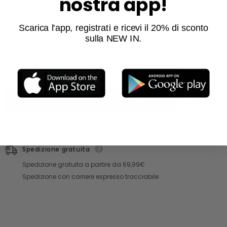
nostra app!
Quantità:
Scarica l'app, registrati e ricevi il 20% di sconto
sulla NEW IN.
Diminuisci quantità per T-SHIRT GIROCOLLO MANICA CORTA AVION
Aumenta quantità per T-SHIRT GIROCOLLO MANICA CO
€10,00
Totale:
AGGIUNGI AL CARRELLO
3 stanno guardando questo prodotto!
Spedizione gratuita
Spedizione gratuita a partire da 69,99€
Spedizione con corriere espresso tracciabile