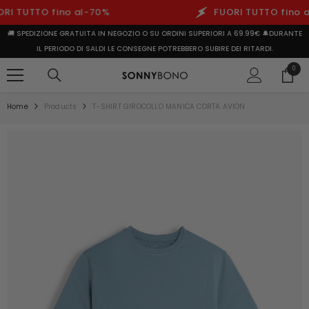
 TUTTO fino al-70%
FUORI TUTTO fino al-
🚚 SPEDIZIONE GRATUITA IN NEGOZIO O SU ORDINI SUPERIORI A 69.99€ 🔔DURANTE
IL PERIODO DI SALDI LE CONSEGNE POTREBBERO SUBIRE DEI RITARDI.
0 prod
0
Home
Products
T-SHIRT GIROCOLLO MANICA CORTA AVION