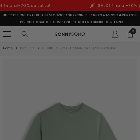
ino al-70% su tutto!
SALDI fino al-70% su 
🚚 SPEDIZIONE GRATUITA IN NEGOZIO O SU ORDINI SUPERIORI A 69.99€ 🔔DURANTE
IL PERIODO DI SALDI LE CONSEGNE POTREBBERO SUBIRE DEI RITARDI.
0 prod
0
Home
Products
T-SHIRT GIROCOLLO MANICA CORTA TORTORA